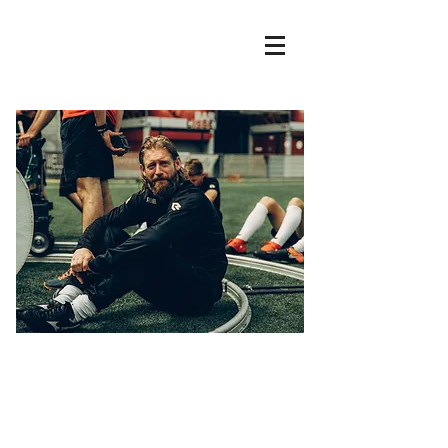
Björn tijdens de filmopnames
van 'Catacombe'.