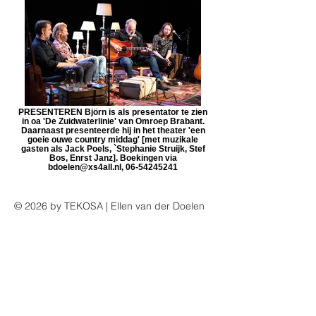
PRESENTEREN Björn is als presentator te zien
in oa 'De Zuidwaterlinie' van Omroep Brabant.
Daarnaast presenteerde hij in het theater 'een
goeie ouwe country middag' [met muzikale
gasten als Jack Poels, `Stephanie Struijk, Stef
Bos, Enrst Janz]. Boekingen via
bdoelen@xs4all.nl, 06-54245241
© 2026 by TEKOSA | Ellen van der Doelen